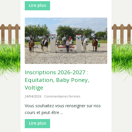
Lire plus
Inscriptions 2026-2027 :
Equitation, Baby Poney,
Voltige
sur
24/04/2026
Commentaires fermés
Inscriptions
Vous souhaitez vous renseigner sur nos
2026-
cours et peut-être ...
2027
:
Lire plus
Equitation,
Baby