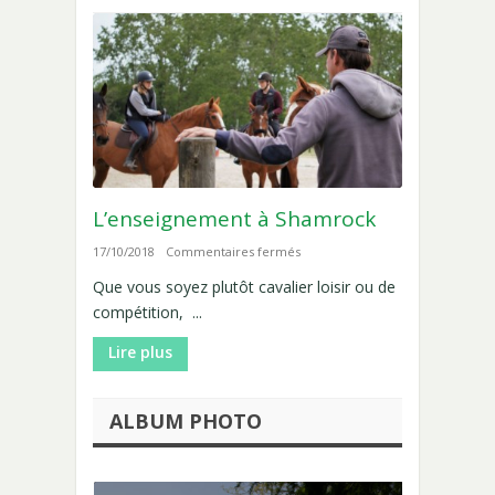
Poney,
Voltige
L’enseignement à Shamrock
sur
17/10/2018
Commentaires fermés
L’enseignement
Que vous soyez plutôt cavalier loisir ou de
à
compétition, ...
Shamrock
Lire plus
ALBUM PHOTO