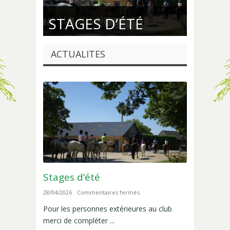
EQUITATION, BABY
L’ENSEIGNEMENT
STAGES D’ÉTÉ
PONEY, VOLTIGE
À SHAMROCK
ACTUALITES
Stages d’été
sur
28/04/2026
Commentaires fermés
Stages
Pour les personnes extérieures au club
d’été
merci de compléter ...