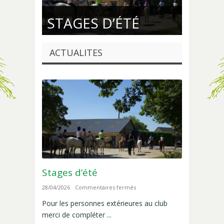
EQUITATION, BABY
L’ENSEIGNEMENT
STAGES D’ÉTÉ
PONEY, VOLTIGE
À SHAMROCK
ACTUALITES
Stages d’été
sur
28/04/2026
Commentaires fermés
Stages
Pour les personnes extérieures au club
d’été
merci de compléter ...