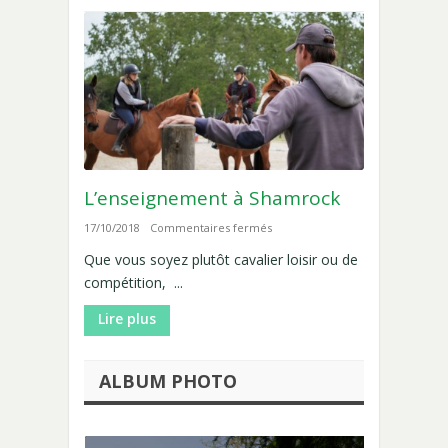
Poney,
Voltige
L’enseignement à Shamrock
sur
17/10/2018
Commentaires fermés
L’enseignement
Que vous soyez plutôt cavalier loisir ou de
à
compétition, ...
Shamrock
Lire plus
ALBUM PHOTO