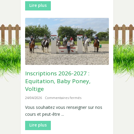
Lire plus
Inscriptions 2026-2027 :
Equitation, Baby Poney,
Voltige
sur
24/04/2026
Commentaires fermés
Inscriptions
Vous souhaitez vous renseigner sur nos
2026-
cours et peut-être ...
2027
:
Lire plus
Equitation,
Baby